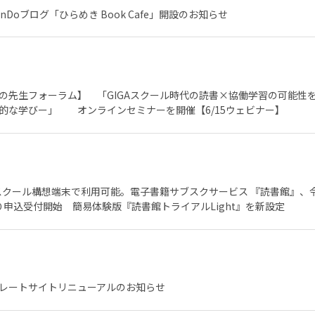
enDoブログ「ひらめき Book Cafe」開設のお知らせ
の先生フォーラム】 「GIGAスクール時代の読書×協働学習の可能性を
的な学びー」 オンラインセミナーを開催【6/15ウェビナー】
Aスクール構想端末で利用可能。電子書籍サブスクサービス 『読書館』、
より申込受付開始 簡易体験版『読書館トライアルLight』を新設定
レートサイトリニューアルのお知らせ