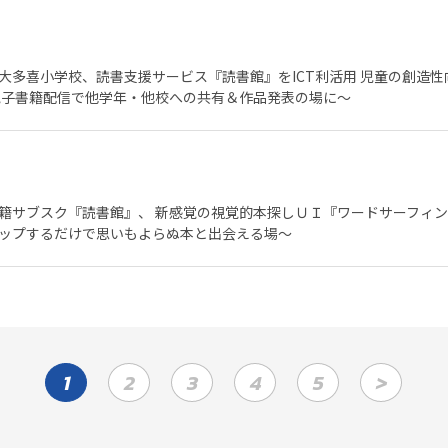
大多喜小学校、読書支援サービス『読書館』をICT利活用 児童の創造
電子書籍配信で他学年・他校への共有＆作品発表の場に～
籍サブスク『読書館』、 新感覚の視覚的本探しＵＩ『ワードサーフィン(
ップするだけで思いもよらぬ本と出会える場～
1
2
3
4
5
>