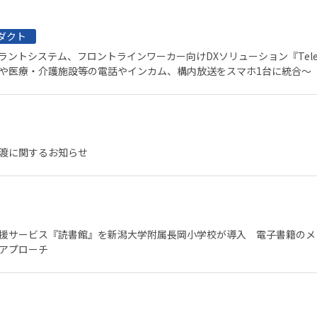
ダクト
ラントシステム、フロントラインワーカー向けDXソリューション『Teleco
や医療・介護施設等の電話やインカム、構内放送をスマホ1台に統合～
渡に関するお知らせ
援サービス『読書館』を新潟大学附属長岡小学校が導入 電子書籍のメ
アプローチ