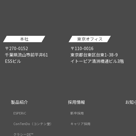
本社
東京オフィス
〒270-0152
〒110-0016
千葉県流山市前平井61
東京都台東区台東1-38-9
ESSビル
イトーピア清洲橋通ビル3階
製品紹介
採用情報
お知
ESPERiC
新卒採用
ConTenDo（コンテン堂）
キャリア採用
クラシーDE™