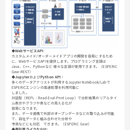
◆
WebサービスAPI:
カスタムメイド/オーダーメイドアプリの開発を容易にするため
に、WebサービスAPIを提供します。プログラミング言語は
Java、C++、Pythonなど 様々な言語が使用できます。（ESPERiC
Gear-REST）
◆Jupyter
および
Python API：
多くのデータアナリストが利用するJupyter Notebook/Labで
ESPERiCエンジンの高速処理を利用可能に
しました。
対話型（REPL：Read-Eval-Print Loop）で分析結果のリアルタイ
ム表示やグラフや表などの見える化が
容易になります。
また、データ連携で外部のオープンデータなどの取り込みが可能
で、自社データと組み合わせた分析や
予測などにも対応 できます。（ESPERiC Gear）
◆表計算ライクなGUI: