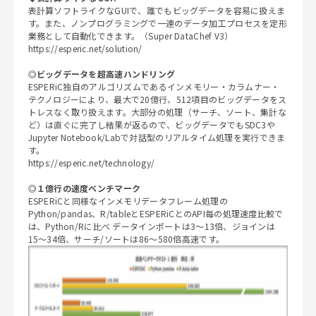
表計算ソフトライクなGUIで、誰でもビッグデータを容易に扱えま
す。また、ノンプログラミングで一連のデータ加工プロセスを定形
業務として自動化できます。（Super DataChef V3）
https://esperic.net/solution/
◎ビッグデータを超高速ハンドリング
ESPERiC独自のアルゴリズムであるインメモリー・カラムナー・
テクノロジーにより、最大で20億行、512項目のビッグデータをス
トレスなく取り扱えます。大部分の処理（サーチ、ソート、集計な
ど）は直ぐに完了し結果が返るので、ビッグデータでもSDC3や
Jupyter Notebook/Labで対話型のリアルタイム処理を実行できま
す。
https://esperic.net/technology/
◎１億行の速度ベンチマーク
ESPERiCと同様なインメモリデータフレーム処理の
Python/pandas、R/tableとESPERiCとのAPI毎の処理速度比較で
は、Python/Rに比べ データインポートは3〜13倍、ジョインは
15〜34倍、サーチ/ソートは86〜580倍高速です。