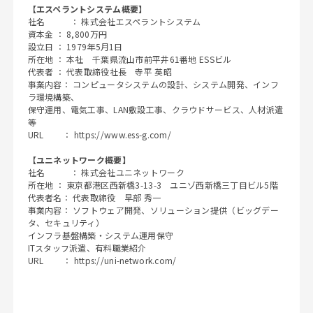
【エスペラントシステム概要】
社名 ： 株式会社エスペラントシステム
資本金 ： 8,800万円
設立日 ： 1979年5月1日
所在地 ： 本社 千葉県流山市前平井61番地 ESSビル
代表者 ： 代表取締役社長 寺平 英昭
事業内容： コンピュータシステムの設計、システム開発、インフ
ラ環境構築、
保守運用、電気工事、LAN敷設工事、クラウドサービス、人材派遣
等
URL ：
https://www.ess-g.com/
【ユニネットワーク概要】
社名 ： 株式会社ユニネットワーク
所在地 ： 東京都港区西新橋3-13-3 ユニゾ西新橋三丁目ビル5階
代表者名： 代表取締役 早部 秀一
事業内容： ソフトウェア開発、ソリューション提供（ビッグデー
タ、セキュリティ）
インフラ基盤構築・システム運用保守
ITスタッフ派遣、有料職業紹介
URL ：
https://uni-network.com/