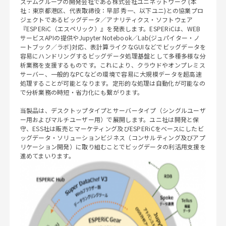
ステムグループの開発会社である株式会社ユニネットワーク (本
社：東京都港区、代表取締役：早部 秀一、以下ユニ)との協業プロ
ジェクトであるビッグデータ／アナリティクス・ソフトウェア
『ESPERiC（エスペリック）』を発表します。ESPERiCは、WEB
サービスAPIの提供やJupyter Notebook／Lab(ジュパイター・ノ
ートブック／ラボ)対応、表計算ライクなGUIなどでビッグデータを
容易にハンドリングするビッグデータ処理基盤として多種多様な分
析業務を支援するものです。これにより、クラウドやオンプレミス
サーバー、一般的なPCなどの環境で容易に大規模データを超高速
処理することが可能となります。定形的な処理は自動化が可能なの
で分析業務の時短・省力化にも繋がります。
当製品は、デスクトップタイプとサーバータイプ（シングルユーザ
ー用およびマルチユーザー用）で展開します。ユニ社は開発と保
守、ESS社は販売とマーケティング及びESPERiCをベースにしたビ
ッグデータ・ソリューションビジネス（コンサルティング及びアプ
リケーション開発）に取り組むことでビッグデータの利活用支援を
進めてまいります。