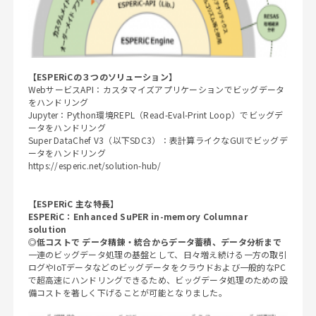
【ESPERiCの３つのソリューション】
WebサービスAPI：カスタマイズアプリケーションでビッグデータ
をハンドリング
Jupyter：Python環境REPL（Read-Eval-Print Loop）でビッグデ
ータをハンドリング
Super DataChef V3（以下SDC3）：表計算ライクなGUIでビッグデ
ータをハンドリング
https://esperic.net/solution-hub/
【ESPERiC
主な特長】
ESPERiC
：Enhanced SuPER in-memory Columnar
solution
◎低コストで
データ精錬・統合からデータ蓄積、データ分析まで
一連のビッグデータ処理の基盤として、日々増え続ける一方の取引
ログやIoTデータなどのビッグデータをクラウドおよび一般的なPC
で超高速にハンドリングできるため、ビッグデータ処理のための設
備コストを著しく下げることが可能となりました。