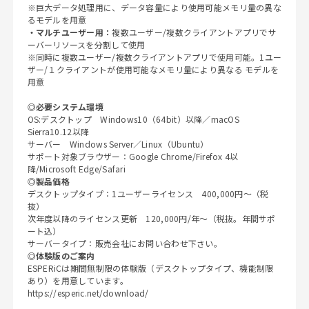
※巨大データ処理用に、データ容量により使用可能メモリ量の異な
るモデルを用意
・マルチユーザー用：
複数ユーザー/複数クライアントアプリでサ
ーバーリソースを分割して使用
※同時に複数ユーザー/複数クライアントアプリで使用可能。1ユー
ザー/１クライアントが使用可能なメモリ量により異なる モデルを
用意
◎必要システム環境
OS:デスクトップ Windows10（64bit）以降／macOS
Sierra10.12以降
サーバー Windows Server／Linux（Ubuntu）
サポート対象ブラウザー：Google Chrome/Firefox 4以
降/Microsoft Edge/Safari
◎製品価格
デスクトップタイプ：1ユーザーライセンス 400,000円～（税
抜）
次年度以降のライセンス更新 120,000円/年～（税抜。年間サポ
ート込）
サーバータイプ：販売会社にお問い合わせ下さい。
◎体験版のご案内
ESPERiCは期間無制限の体験版（デスクトップタイプ、機能制限
あり）を用意しています。
https://esperic.net/download/