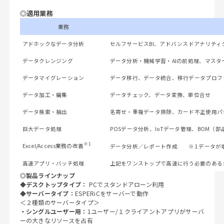
◎適用業務
業務
アドホックなデータ分析
セルフサービスBI、アドバンスドアナリティ
データクレンジング
データ分析・機械学習・AIの前処理、マスタ
データマイグレーション
データ移行、データ統合、移行データプロフ
データ加工・編集
データチェック、データ変換、単位合せ
データ検索・抽出
名寄せ・重複データ排除、カード不正使用パタ
巨大データ処理
POSデータ分析、IoTデータ管理、BOM（
※1
Excel/Access業務の改善
データ分析／レポート作成 ※1 データが
高速アプリ・バッチ処理
上記をワンストップで高速に行う必要のある
◎製品ラインナップ
◆
デスクトップタイプ：
PCでスタンドアローン利用
◆
サーバータイプ：
ESPERiCをサーバーで動作
＜２種類のサーバータイプ＞
・シングルユーザー用：
1ユーザー/１クライアントアプリがサーバ
ーの大きなリソースを占有