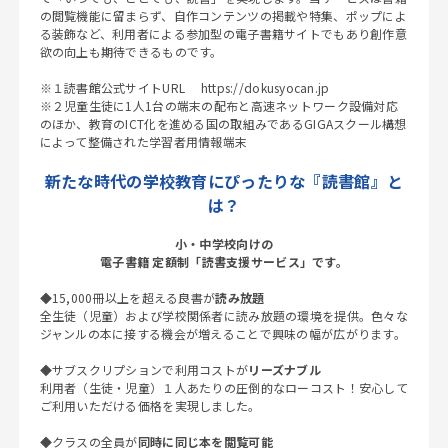
の閲覧機能に留まらず、自作コンテンツの掲載や特集、ポップによ
る装飾など、利用者による参加型の電子書籍サイトでもあり創作意
欲の向上も期待できるものです。
※１読書館公式サイトURL https://dokusyocan.jp
※２児童生徒に1人1台の端末の配布と高速ネットワーク設備対応
のほか、教育のICT化を進める国の取組みであるGIGAスクール構想
によって整備された学習者用情報端末
新たな時代の学校教育にぴったりな『読書館』と
は？
小・中学校向けの
電子書籍 定額制「読書支援サービス」です。
◆15,000冊以上を超える良書が
読み放題
全生徒（児童）および学校関係者に読み放題の環境を提供。色々な
ジャンルの本に接する機会が増えることで興味の幅が広がります。
◆サブスクリプションで利用コストが
リーズナブル
利用者（生徒・児童）１人あたりの圧倒的なローコスト！安心して
ご利用いただける価格を実現しました。
◆クラスの全員が
同時に同じ本を
閲覧可能