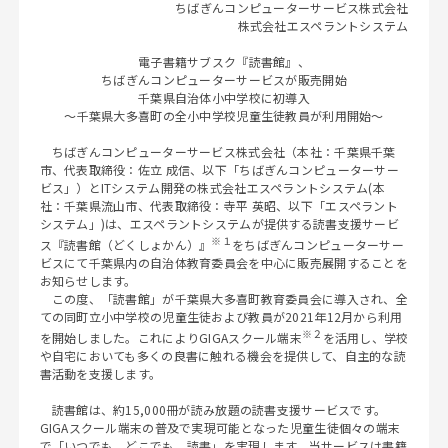
ちばぎんコンピューターサービス株式会社
株式会社エスペラントシステム
電子書籍サブスク『読書館』、
ちばぎんコンピューターサービスが販売開始
千葉県自治体小中学校に初導入
～千葉県大多喜町の全小中学校児童生徒教員が利用開始～
ちばぎんコンピューターサービス株式会社（本社：千葉県千葉
市、代表取締役：佐立 成信、以下「ちばぎんコンピューターサー
ビス」）とITシステム開発の株式会社エスペラントシステム(本
社：千葉県流山市、代表取締役：寺平 英昭、以下「エスペラント
システム」)は、エスペラントシステムが提供する読書支援サービ
※１
ス『読書館（どくしょかん）』
をちばぎんコンピューターサー
ビスにて千葉県内の自治体教育委員会を中心に販売展開することを
お知らせします。
この度、「読書館」が千葉県大多喜町教育委員会に導入され、全
ての同町立小中学校の児童生徒および教員が2021年12月から利用
※２
を開始しました。これによりGIGAスクール端末
を活用し、学校
や自宅においても多くの良書に触れる機会を提供して、自主的な読
書活動を支援します。
読書館は、約15,000冊が読み放題の読書支援サービスです。
GIGAスクール端末の普及で実現可能となった児童生徒個々の端末
で「いつでも、どこでも、読書」を実現します。当サービスは書籍