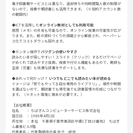
電子図書館サービスとは異なり、返却待ちや同時閲覧人数の制限が
ないので、授業や朝読書にも活用できます。（※契約アカウント数
の範囲内）
◆ICTを活用した
オンライン教材としても利用可能
感想（メモ）の共有も可能なので、オンライン授業の可能性が広が
ります。また、紙の資料づくりの煩雑さから解放され、ペーパーレ
ス化でコストダウンも図れます。
◆カンタン操作で
バツグンの使いやすさ
読みたい本が探しやすい！スライド（クリック）するだけでページ
がめくれて読みやすさ抜群。検索や付せん機能もあるので、教師も
生徒（児童）も快適な読書をサポートします。
◆あれって何だっけ？
いつでもどこでも読みたい本が読める
イメージは「夜でもやってる自分専用のライブラリ」。場所や時間
を選ばないので、朝読書でも帰宅後でも読書習慣の形成につながり
ます。（※ネット環境と端末が必要です。）
【会社概要】
社名 ： ちばぎんコンピューターサービス株式会社
設立日 ： 1980年4月1日
所在地 ： 本社 千葉県千葉市美浜区中瀬1丁目10番地2 ちばぎ
ん幕張ビル9階
代表者名： 代表取締役社長 佐立 成信