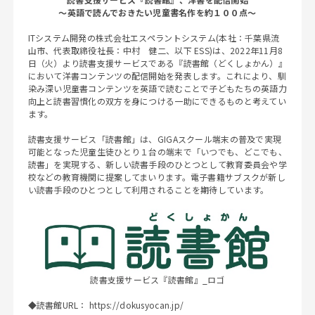
～英語で読んでおきたい児童書名作を約１００点～
ITシステム開発の株式会社エスペラントシステム(本社：千葉県流
山市、代表取締役社長：中村 健二、以下 ESS)は、2022年11月8
日（火）より読書支援サービスである『読書館（どくしょかん）』
において洋書コンテンツの配信開始を発表します。これにより、馴
染み深い児童書コンテンツを英語で読むことで子どもたちの英語力
向上と読書習慣化の双方を身につける一助にできるものと考えてい
ます。
読書支援サービス「読書館」は、GIGAスクール端末の普及で実現
可能となった児童生徒ひとり１台の端末で「いつでも、どこでも、
読書」を実現する、新しい読書手段のひとつとして教育委員会や学
校などの教育機関に提案してまいります。電子書籍サブスクが新し
い読書手段のひとつとして利用されることを期待しています。
読書支援サービス『読書館』_ロゴ
◆読書館URL：
https://dokusyocan.jp/