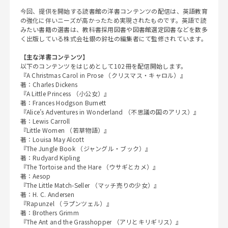
今回、提供を開始する読書館の洋書コンテンツの配信は、英語教育
の強化に伴いニーズが高かったため実現されたものです。英語で読
みたい書籍の選書は、教科書採用図書や図書館選定図書などを数多
く出版している株式会社銀の鈴社の編集者にて監修されています。
【主な洋書コンテンツ】
以下のコンテンツをはじめとして102冊を配信開始します。
『A Christmas Carol in Prose （クリスマス・キャロル）』
著：Charles Dickens
『A Little Princess （小公女）』
著：Frances Hodgson Burnett
『Alice’s Adventures in Wonderland （不思議の国のアリス）』
著：Lewis Carroll
『Little Women （若草物語）』
著：Louisa May Alcott
『The Jungle Book （ジャングル・ブック）』
著：Rudyard Kipling
『The Tortoise and the Hare （ウサギとカメ）』
著：Aesop
『The Little Match-Seller （マッチ売りの少女）』
著：H. C. Andersen
『Rapunzel （ラプンツェル）』
著：Brothers Grimm
『The Ant and the Grasshopper （アリとキリギリス）』