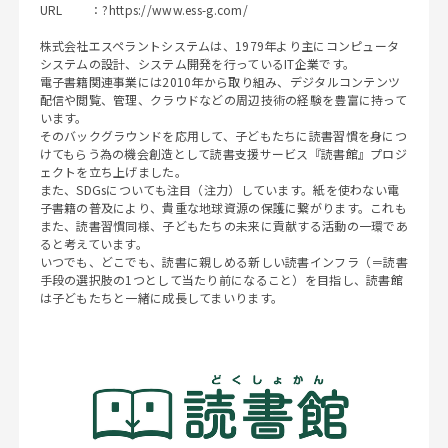
URL ：?
https://www.ess-g.com/
株式会社エスペラントシステムは、1979年より主にコンピュータ
システムの設計、システム開発を行っているIT企業です。
電子書籍関連事業には2010年から取り組み、デジタルコンテンツ
配信や閲覧、管理、クラウドなどの周辺技術の経験を豊富に持って
います。
そのバックグラウンドを応用して、子どもたちに読書習慣を身につ
けてもらう為の機会創造として読書支援サービス『読書館』プロジ
ェクトを立ち上げました。
また、SDGsについても注目（注力）しています。紙を使わない電
子書籍の普及により、貴重な地球資源の保護に繋がります。これも
また、読書習慣同様、子どもたちの未来に貢献する活動の一環であ
ると考えています。
いつでも、どこでも、読書に親しめる新しい読書インフラ（＝読書
手段の選択肢の1つとして当たり前になること）を目指し、読書館
は子どもたちと一緒に成長してまいります。