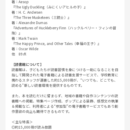
著：Aesop
『The Ugly Duckling（みにくいアヒルの子）』
著：H. C. Andersen
『The Three Musketeers（三銃士）』
著：Alexandre Dumas
『Adventures of Huckleberry Finn（ハックルベリー・フィンの冒
険）』
著：Mark Twain
『The Happy Prince, and Other Tales（幸福の王子）』
著：Oscar Wilde
他 89点
【読書館について】
読書館は、子どもたちが読書習慣を身につける一助になることを目
指して開発された電子書籍による読書支援サービスで、学校教育に
携わるスタッフが選書した約15,000冊が、“いつでも、どこでも、
読める”新しい読書環境を提供するものです。
また、本を読むだけに留まらず、地域の書籍や自作コンテンツの読
書館への掲載、特集ページ作成、ポップによる装飾、感想文の執筆
＆掲載など、利用者による“参加型”の電子書籍サービスでもあり創
作意欲の向上も期待できるものです。
＜主な特長＞
◎約15,000冊が読み放題