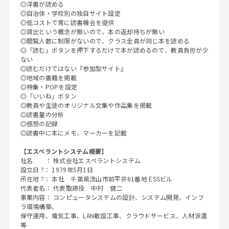
◎洋書が読める
◎自治体・学校別の独自サイト設定
◎低コストで常に読書機会を提供
◎貸出という概念が無いので、本の返却待ちが無い
◎閲覧人数に制限がないので、クラス全員が同じ本を読める
◎「読む」ボタンを押下するだけで本が読めるので、教員負担が少
ない
◎読むだけではない『参加型サイト』
◎地域の書籍を掲載
◎特集・POPを設定
◎「いいね」ボタン
◎教員や生徒のオリジナル文集や作品集を掲載
◎読書量の分析
◎感想の記録
◎読書中に本にメモ、マーカーを記載
【エスペラントシステム概要】
社名 ： 株式会社エスペラントシステム
設立日 ?： 1979年5月1日
所在地 ?： 本社 千葉県流山市前平井61番地 ESSビル
代表者名： 代表取締役 中村 健二
事業内容： コンピュータシステムの設計、システム開発、インフ
ラ環境構築、
保守運用、電気工事、LAN敷設工事、クラウドサービス、人材派遣
等