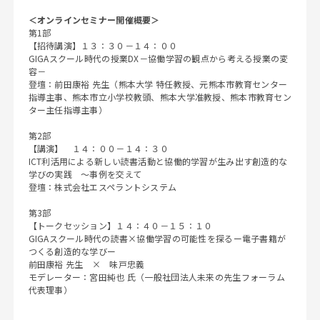
＜オンラインセミナー開催概要＞
第1部
【招待講演】１３：３０－１４：００
GIGAスクール時代の授業DX－協働学習の観点から考える授業の変
容－
登壇：前田康裕 先生（熊本大学 特任教授、元熊本市教育センター
指導主事、熊本市立小学校教頭、熊本大学准教授、熊本市教育セン
ター主任指導主事）
第2部
【講演】 １４：００－１４：３０
ICT利活用による新しい読書活動と協働的学習が生み出す創造的な
学びの実践 ～事例を交えて
登壇：株式会社エスペラントシステム
第3部
【トークセッション】１４：４０－１５：１０
GIGAスクール時代の読書×協働学習の可能性を探るー電子書籍が
つくる創造的な学びー
前田康裕 先生 × 味戸忠義
モデレーター：宮田純也 氏（一般社団法人未来の先生フォーラム
代表理事）