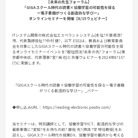
【未来の先生フォーラム】
「GIGAスクール時代の読書×協働学習の可能性を探る
ー電子書籍がつくる創造的な学びー」
オンラインセミナーを開催【6/15ウェビナー】
ITシステム開発の株式会社エスペラントシステム(本社?千葉県流?
市、代表取締役社??中村 健?、以下 ESS)は、教員および教育委員
会を対象にしたGIGAスクール時代の読書×協働学習の可能性を探
るオンライセミナーイベントを?般社団法?未来の先?フォーラム(東
京都中央区、代表理事?宮? 純也)と共催ウェビナーを2024年6?15?
(?)に実施します。
「GIGAスクール時代の読書×協働学習の可能性を探るー電子書籍
がつくる創造的な学びー」_バナー
◆申し込みURL：
https://reading-electronic.peatix.com/
当セミナーは、特別講師として、協働学習やICT、創造的な学びの
最新事情に?変知?をお持ちの前? 康裕 先?(熊本?学 特任教授)をお
迎えし、GIGAスクール時代の授業DX、協働学習の観点から考える