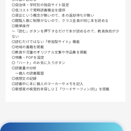
◎自治体・学校別の独自サイト設定
◎低コストで常時読書機会を提供
◎貸出という概念が無いので、本の返却待ちが無い
◎閲覧人数に制限がないので、クラス全員が同じ本を読める
◎簡単操作
～「読む」ボタンを押下するだけで本が読めるので、教員負担が少
ない
◎読むだけではない『参加型サイト』機能
◎地域の書籍を掲載
◎教員や児童のオリジナル文集や作品集を掲載
◎特集・POPを設定
◎「ハート」のお気に入りボタン
◎読書量の分析
～個人の読書履歴
◎感想文の記録
◎読書中に本に個人のマーカーやメモを記入
◎新感覚の視覚的本探しＵＩ『ワードサーフィン(R)』を搭載