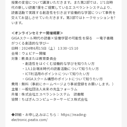
授業の変容について講演いただきます。また第2部では、1?1台時
代の新しい読書?援をご提案しているエスペラントシステムより、
読書活動で実践する創造性を引き出す協働的な学習について事例を
交えてお話しさせていただきます。第3部ではトークセッションを?
います。
＜オンラインセミナー開催概要＞
GIGAスクール時代の読書×協働学習の可能性を探る ー電子書籍
がつくる創造的な学びー
日時：2024年6月15日（土） 13:30~15:10
会場：ウェビナー開催
対象：教員または教育委員会
・創造性をはぐくむ協働的な学びを知りたい方
・1人1台端末時代の読書活動について知りたい方
・ICT利活用のポイントについて知りたい方
・GIGAスクール構想のポイントについて知りたい方
費用：無料（事前にホームページより事前登録をお願いします。）
主催：一般社団法人未来の先生フォーラム
共催：株式会社エスペラントシステム 読書館
協賛：ちばぎんコンピューターサービス株式会社
◆詳細・お申し込みはこちら：
https://reading-
electronic.peatix.com/