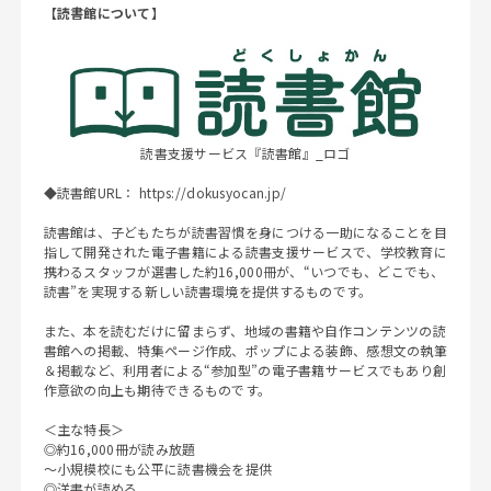
【読書館について】
読書支援サービス『読書館』_ロゴ
◆読書館URL：
https://dokusyocan.jp/
読書館は、子どもたちが読書習慣を身につける一助になることを目
指して開発された電子書籍による読書支援サービスで、学校教育に
携わるスタッフが選書した約16,000冊が、“いつでも、どこでも、
読書”を実現する新しい読書環境を提供するものです。
また、本を読むだけに留まらず、地域の書籍や自作コンテンツの読
書館への掲載、特集ページ作成、ポップによる装飾、感想文の執筆
＆掲載など、利用者による“参加型”の電子書籍サービスでもあり創
作意欲の向上も期待できるものです。
＜主な特長＞
◎約16,000冊が読み放題
～小規模校にも公平に読書機会を提供
◎洋書が読める