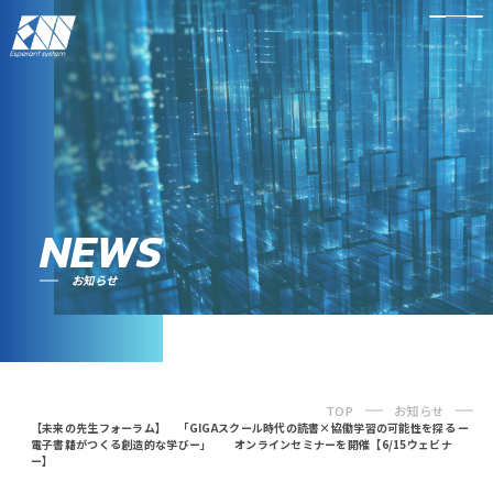
NEWS
お知らせ
TOP
お知らせ
【未来の先生フォーラム】 「GIGAスクール時代の読書×協働学習の可能性を探る ー
電子書籍がつくる創造的な学びー」 オンラインセミナーを開催【6/15ウェビナ
ー】