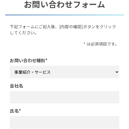
お
問
い
合
わ
せ
フ
ォ
ー
ム
下記フォームにご記入後、
[内容の確認]ボタンをクリック
してください。
* は必須項目です。
お問い合わせ種別*
会社名
氏名*