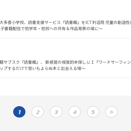
大多喜小学校、読書支援サービス『読書館』をICT利活用 児童の創造
電子書籍配信で他学年・他校への共有＆作品発表の場に～
籍サブスク『読書館』、 新感覚の視覚的本探しＵＩ『ワードサーフィン(
ップするだけで思いもよらぬ本と出会える場～
1
2
3
4
5
>