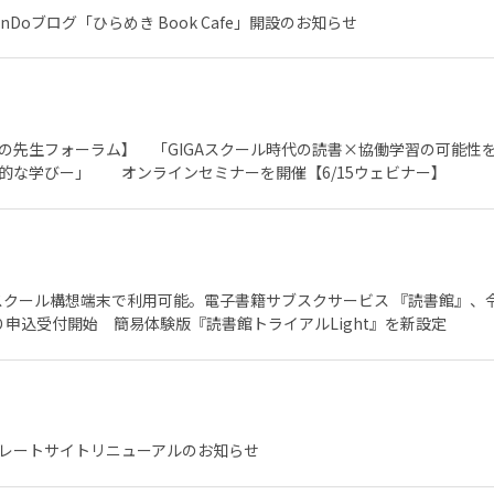
enDoブログ「ひらめき Book Cafe」開設のお知らせ
の先生フォーラム】 「GIGAスクール時代の読書×協働学習の可能性を
的な学びー」 オンラインセミナーを開催【6/15ウェビナー】
Aスクール構想端末で利用可能。電子書籍サブスクサービス 『読書館』、
より申込受付開始 簡易体験版『読書館トライアルLight』を新設定
レートサイトリニューアルのお知らせ