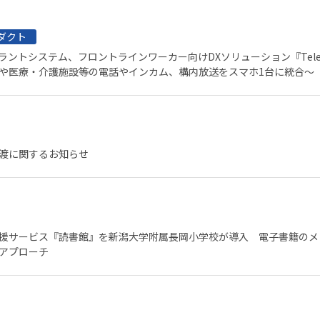
ダクト
ラントシステム、フロントラインワーカー向けDXソリューション『Teleco
や医療・介護施設等の電話やインカム、構内放送をスマホ1台に統合～
渡に関するお知らせ
援サービス『読書館』を新潟大学附属長岡小学校が導入 電子書籍のメ
アプローチ