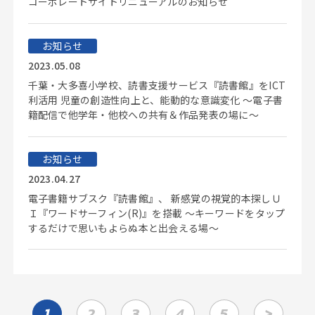
コーポレートサイトリニューアルのお知らせ
お知らせ
2023.05.08
千葉・大多喜小学校、読書支援サービス『読書館』をICT
利活用 児童の創造性向上と、能動的な意識変化 ～電子書
籍配信で他学年・他校への共有＆作品発表の場に～
お知らせ
2023.04.27
電子書籍サブスク『読書館』、 新感覚の視覚的本探しＵ
Ｉ『ワードサーフィン(R)』を搭載 ～キーワードをタップ
するだけで思いもよらぬ本と出会える場～
1
2
3
4
5
>